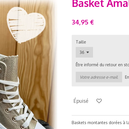
Basket Amal
34,95 €
Taille
Être informé du retour en st
E
Épuisé
Baskets montantes dorées à l