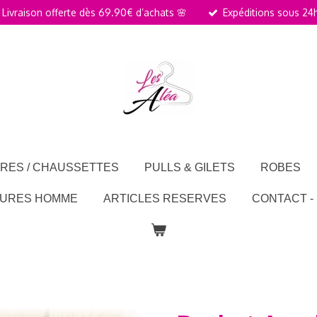
Livraison offerte dès 69.90€ d’achats 🌸
Expéditions sous 24
RES / CHAUSSETTES
PULLS & GILETS
ROBES
URES HOMME
ARTICLES RESERVES
CONTACT -