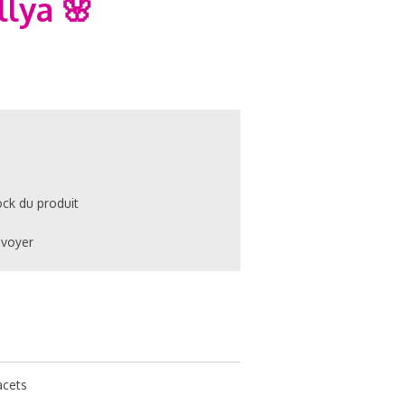
lya 🌸
ock du produit
nvoyer
acets