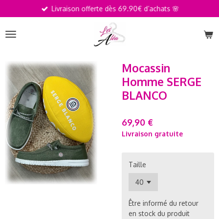
Livraison offerte dès 69.90€ d’achats 🌸
Passer
au
contenu
principal
Mocassin
Homme SERGE
BLANCO
69,90 €
Livraison gratuite
Taille
Être informé du retour
en stock du produit